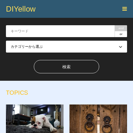
DIYellow
and
or
TOPICS