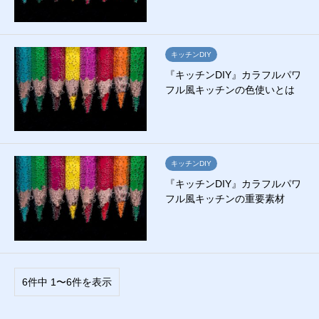
キッチンDIY
『キッチンDIY』カラフルパワ
フル風キッチンの色使いとは
キッチンDIY
『キッチンDIY』カラフルパワ
フル風キッチンの重要素材
6件中 1〜6件を表示