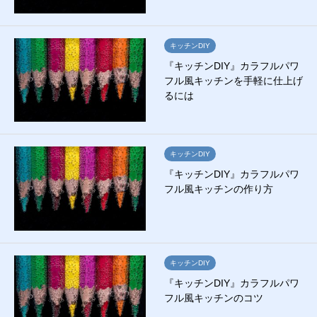
キッチンDIY
『キッチンDIY』カラフルパワ
フル風キッチンを手軽に仕上げ
るには
キッチンDIY
『キッチンDIY』カラフルパワ
フル風キッチンの作り方
キッチンDIY
『キッチンDIY』カラフルパワ
フル風キッチンのコツ