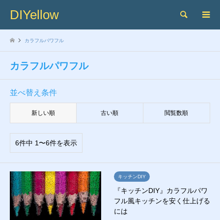
DIYellow
検索
カラフルパワフル
カラフルパワフル
並べ替え条件
新しい順
古い順
閲覧数順
6件中 1〜6件を表示
キッチンDIY
『キッチンDIY』カラフルパワ
フル風キッチンを安く仕上げる
には