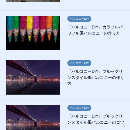
バルコニーDIY
『バルコニーDIY』カラフルパ
ワフル風バルコニーの作り方
バルコニーDIY
『バルコニーDIY』ブルックリ
ンスタイル風バルコニーの作り
方
バルコニーDIY
『バルコニーDIY』ブルックリ
ンスタイル風バルコニーのコツ