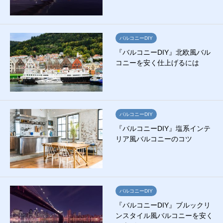
バルコニーDIY
『バルコニーDIY』北欧風バル
コニーを安く仕上げるには
バルコニーDIY
『バルコニーDIY』塩系インテ
リア風バルコニーのコツ
バルコニーDIY
『バルコニーDIY』ブルックリ
ンスタイル風バルコニーを安く