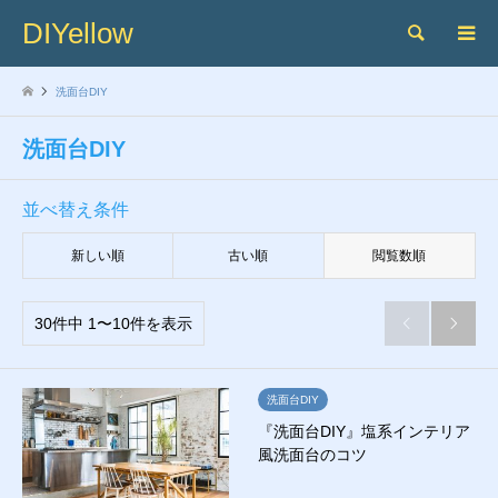
DIYellow
検索
洗面台DIY
洗面台DIY
並べ替え条件
新しい順
古い順
閲覧数順
30件中 1〜10件を表示


洗面台DIY
『洗面台DIY』塩系インテリア
風洗面台のコツ